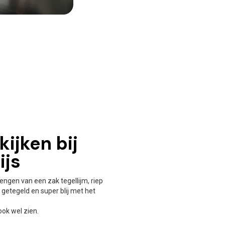
ijken bij
ijs
brengen van een zak tegellijm, riep
f getegeld en super blij met het
ook wel zien.