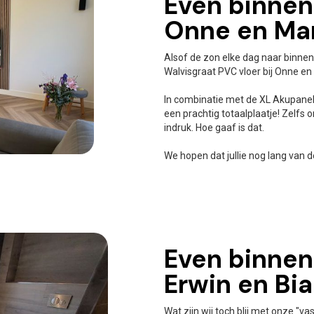
Even binnenk
Onne en Ma
Alsof de zon elke dag naar binnen
Walvisgraat PVC vloer bij Onne en
In combinatie met de XL Akupanel
een prachtig totaalplaatje! Zelfs
indruk. Hoe gaaf is dat.
We hopen dat jullie nog lang van 
Even binnenk
Erwin en Bi
Wat zijn wij toch blij met onze "v