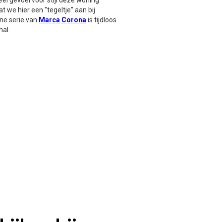
l gevoel voor stijl deze woning
dat we hier een "tegeltje" aan bij
ne serie van
Marca Corona
is tijdloos
hal.