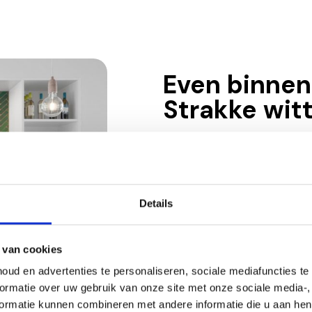
Even binnenk
Strakke wit
Visgraat wand-/vloertegels zijn n
modern interieur. Of je nu voor de s
wat klassieker, deze door Marle
Zellige Vert Foncee tegel past in ied
Details
Door het contrast met de strakke
en baddesign
komt de prachtige, 
nog beter tot zijn recht. Zoek je z
 van cookies
Kom dan gerust eens kijken in on
ud en advertenties te personaliseren, sociale mediafuncties te 
keuze is reuze!
ormatie over uw gebruik van onze site met onze sociale media-, 
ormatie kunnen combineren met andere informatie die u aan hen he