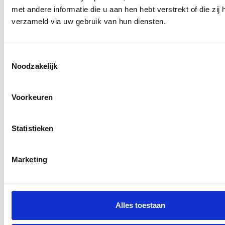
beste prijs! We staan je graag bij voor een
met andere informatie die u aan hen hebt verstrekt of die zij 
totaal interieur advies op het gebied van
sanitair, natuursteen, laminaat, PVC,
verzameld via uw gebruik van hun diensten.
wand- en vloertegels. Voor renovatie of
nieuwbouw, zakelijk of privé, denken wij
graag mee!
Consent
Noodzakelijk
Selection
Voorkeuren
Statistieken
Marketing
Alles toestaan
Iza