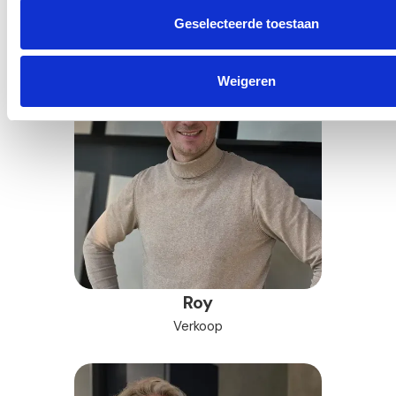
Verkoop
Geselecteerde toestaan
Weigeren
Roy
Verkoop