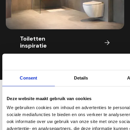
Toiletten
inspiratie
Consent
Details
A
Deze website maakt gebruik van cookies
Maak kennis met ons
We gebruiken cookies om inhoud en advertenties te personali
sociale mediafuncties te bieden en ons verkeer te analyseren
Bij Betting Ressing gaan we verder dan
ook informatie over uw gebruik van onze site met onze social
alleen de grootste collectie tegels voor de
advertentie- en analysepartners, die deze informatie kunnen