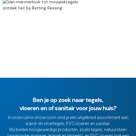
Ben je op zoek naar tegels,
vloeren en of sanitair voor jouw huis?
In onze ruime showroom vind je een uitgebreid assortiment aan
wand- en vloertegels, PVC vloeren en sanitair.
Wij bieden hoogwaardige producten, zoals tegels, natuursteen
(waaronder marmer, graniet en leisteen), en PVC vloeren met een