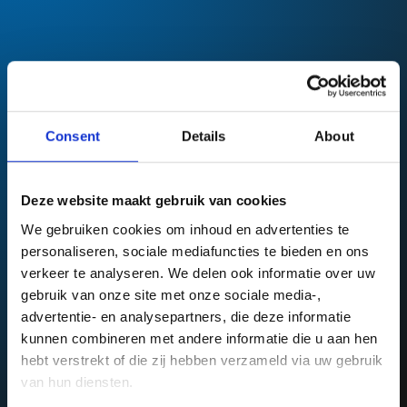
Consent
Details
About
Deze website maakt gebruik van cookies
Bezoek onze showroom
We gebruiken cookies om inhoud en advertenties te 
personaliseren, sociale mediafuncties te bieden en ons 
Badkamer showroom in
verkeer te analyseren. We delen ook informatie over uw 
Achterhoek
gebruik van onze site met onze sociale media-, 
advertentie- en analysepartners, die deze informatie 
Woon je in de regio Achterhoek en ben je op zoek naar een
kunnen combineren met andere informatie die u aan hen 
ruime en goed toegankelijke tegelshowroom? Dan ben je van
hebt verstrekt of die zij hebben verzameld via uw gebruik 
harte welkom bij Betting Ressing aan de N18, tussen Groenlo
van hun diensten.
en Eibergen (afslag Laarberg). Vanuit Arnhem of Enschede
zijn wij gemakkelijk te bereiken, en je aankoop kan bovendien