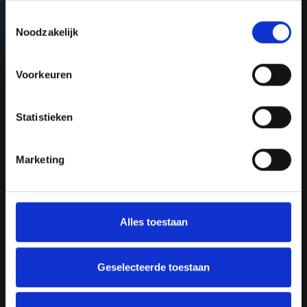
bij je thuis worden bezorgd.Wil je meer weten over onze
Consent
collectie of een bezoek brengen aan onze showroom?
Noodzakelijk
Selection
Voorkeuren
Passend advies van ervaren
Statistieken
experts
Marketing
Voor passend advies kun je uiteraard terecht bij onze ervaren
experts. Zij denken graag met je mee over de juiste sanitair
voor jouw badkamer. Ook het bezorgen van jouw tegels is
uiteraard mogelijk. We adviseren je graag over de
mogelijkheden van de bezorging van jouw sanitair aan huis.
Alles toestaan
Geselecteerde toestaan
Bezoek onze showroom