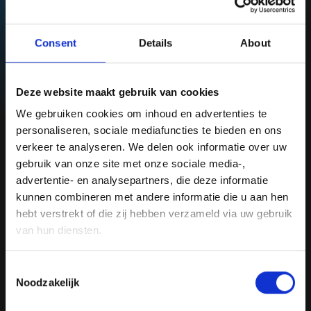
Eibergen (afslag Laarberg). Vanuit Twente zijn wij gemakkelijk
te bereiken, en je aankoop kan bovendien bij je thuis worden
bezorgd.Wil je meer weten over onze collectie of een bezoek
Consent
Details
About
brengen aan onze showroom?
Deze website maakt gebruik van cookies
We gebruiken cookies om inhoud en advertenties te 
personaliseren, sociale mediafuncties te bieden en ons 
Passend advies van ervaren
verkeer te analyseren. We delen ook informatie over uw 
experts
gebruik van onze site met onze sociale media-, 
advertentie- en analysepartners, die deze informatie 
Voor passend advies kunt u uiteraard terecht bij onze ervaren
kunnen combineren met andere informatie die u aan hen 
experts. Zij denken graag met u mee over de juiste tegel voor
hebt verstrekt of die zij hebben verzameld via uw gebruik 
uw interieur. Ook het bezorgen van uw tegels is uiteraard
mogelijk. We adviseren u graag over de mogelijkheden van de
van hun diensten.
bezorging van uw tegels in Twente.
Consent
Noodzakelijk
Selection